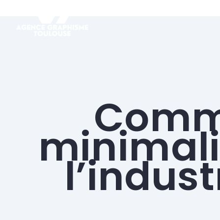
Comme
minimali
l’indus