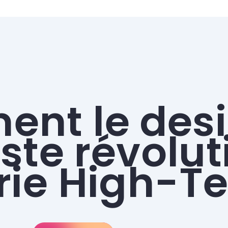
nt le des
ste révolu
trie High-T