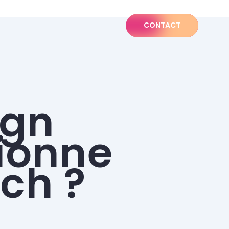
CONTACT
ign
tionne
ech ?