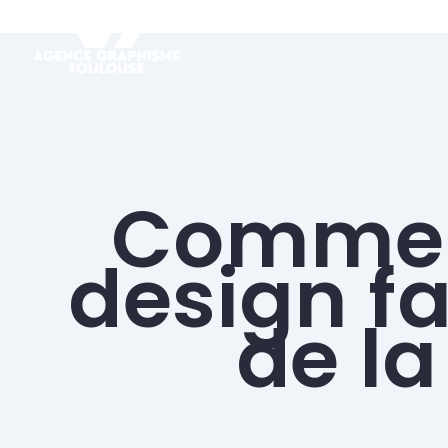
Comment
design f
de l