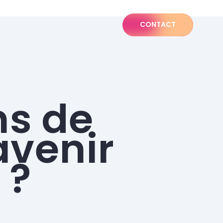
CONTACT
ns de
avenir
 ?