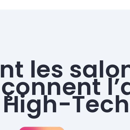
 les salo
açonnent l’
a High-Tech