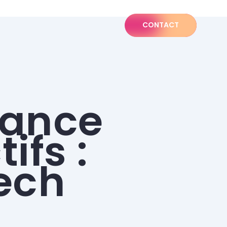
CONTACT
sance
ifs :
ech