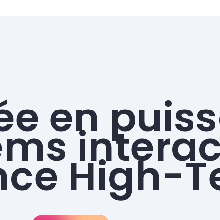
ée en puis
ms interact
nce High-T