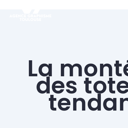
La mont
des tote
tenda