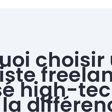
uoi choisir
ste freela
sé high-tec
 la différen