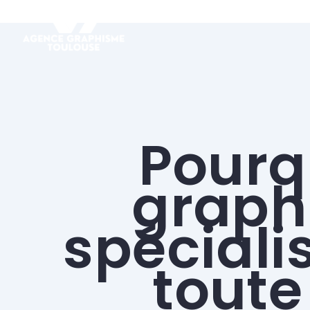
Pourq
graphi
spéciali
toute