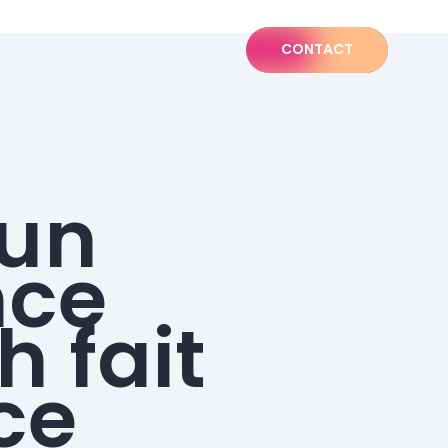
CONTACT
 un
nce
h fait
ce