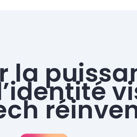
r la puissa
’identité v
ech réinve