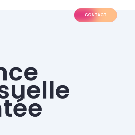
CONTACT
nce
isuelle
ntée