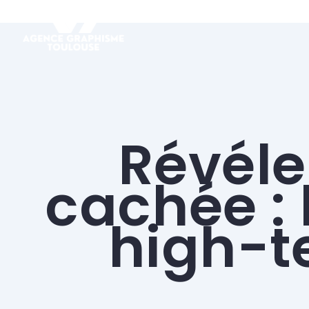
Révéle
cachée : l
high-t