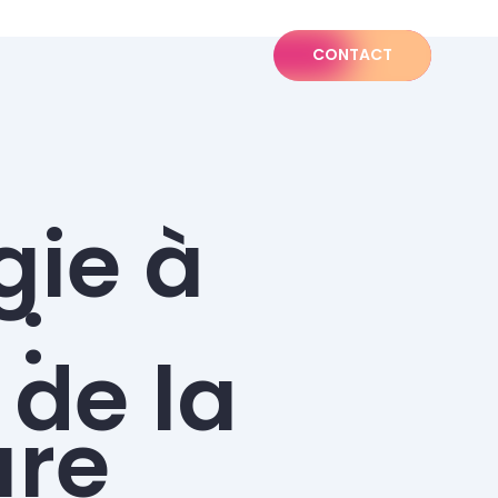
CONTACT
gie à
:
 de la
ure