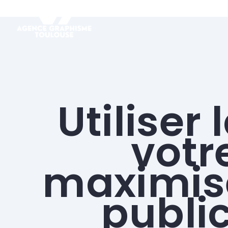
Utiliser
votr
maximise
public