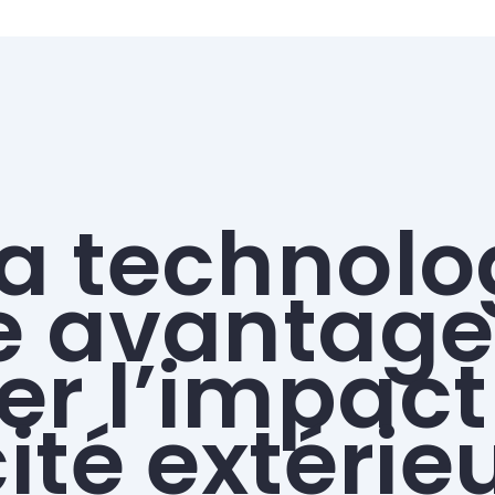
 la technolo
e avantage 
r l’impact
ité extérie